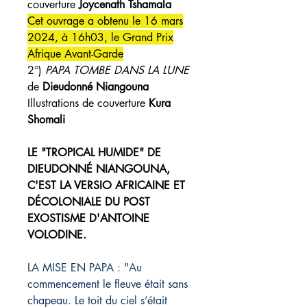
couverture
Joycenath Tshamala
Cet ouvrage a obtenu le 16 mars
2024, à 16h03, le Grand Prix
Afrique Avant-Garde
2°)
PAPA TOMBE DANS LA LUNE
de
Dieudonné Niangouna
Illustrations de couverture
Kura
Shomali
LE "TROPICAL HUMIDE" DE
DIEUDONNÉ NIANGOUNA,
C'EST LA VERSIO AFRICAINE ET
DÉCOLONIALE DU POST
EXOSTISME D'ANTOINE
VOLODINE.
LA MISE EN PAPA : "Au
commencement le fleuve était sans
chapeau. Le toit du ciel s’était