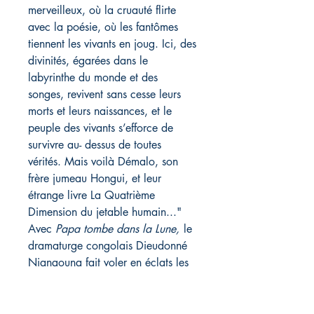
merveilleux, où la cruauté flirte
avec la poésie, où les fantômes
tiennent les vivants en joug. Ici, des
divinités, égarées dans le
labyrinthe du monde et des
songes, revivent sans cesse leurs
morts et leurs naissances, et le
peuple des vivants s’efforce de
survivre au- dessus de toutes
vérités. Mais voilà Démalo, son
frère jumeau Hongui, et leur
étrange livre La Quatrième
Dimension du jetable humain..."
Avec
Papa tombe dans la Lune,
le
dramaturge congolais Dieudonné
Niangouna fait voler en éclats les
codes de la littérature afin de nous
offrir un roman flamboyant et
fabuleusement moderne