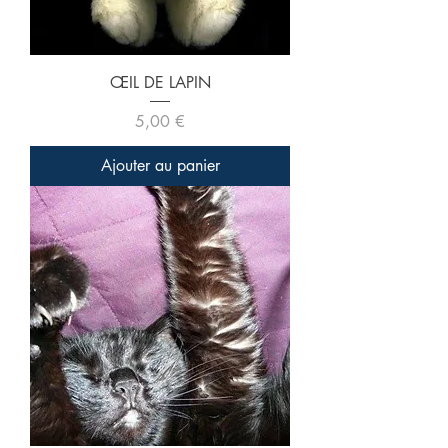
ŒIL DE LAPIN
Prix
5,00 €
Ajouter au panier