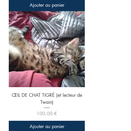
Ajouter au panier
ŒIL DE CHAT TIGRÉ (et lecteur de
Twain)
Prix
100,00 €
Ajouter au panier