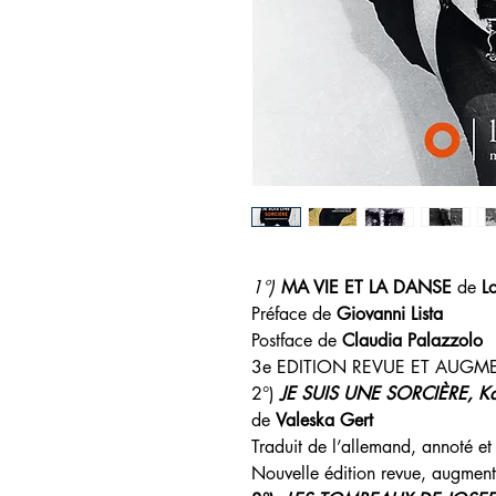
1°)
MA VIE ET LA DANSE
de
Lo
Préface de
Giovanni Lista
Postface de
Claudia Palazzolo
3e EDITION REVUE ET AUGM
2°)
JE SUIS UNE SORCIÈRE, Ka
de
Valeska Gert
Traduit de l’allemand, annoté e
Nouvelle édition revue, augment