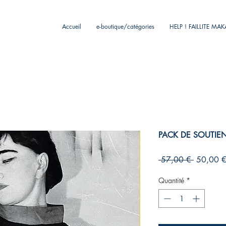
Accueil
e-boutique/catégories
HELP ! FAILLITE MA
PACK DE SOUTIEN 
Prix
 57,00 € 
50,00 
original
Quantité
*