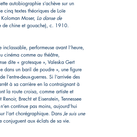
ette autobiographie s’achève sur un
de cinq textes théoriques de Loïe
e : Koloman Moser,
La danse de
 de chine et gouache), c. 1910
.
te inclassable, performeuse avant l’heure,
e au cinéma comme au théâtre,
anse dite « grotesque », Valeska Gert
e dans un baril de poudre », une figure
e l’entre-deux-guerres. Si l’arrivée des
rrêt à sa carrière en la contraignant à
dont la route croisa, comme artiste et
Renoir, Brecht et Eisenstein, Tennessee
, n’en continue pas moins, aujourd’hui
sur l’art chorégraphique. Dans
Je suis une
 se conjuguent aux éclats de sa vie.