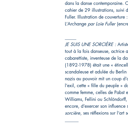
dans la danse contemporaine.
C
cahier de 29 illustrations, suivi 
Fuller.
Illustration de couvertur
L’Archange
par Loïe Fuller
(encre
_____
JE SUIS UNE SORCIÈRE :
Artis
tout à la fois danseuse, actric
cabarettiste, inventeuse de la d
(1892-1978) était une « étincell
scandaleuse et adulée du Berlin d
nazis au pouvoir mit un coup d’a
l’exil, cette « fille du peuple » 
comme femme, celles de Pabst et 
Williams, Fellini ou Schlöndorff
encore, d’exercer son influence 
sorcière
, ses réflexions sur l’art
______