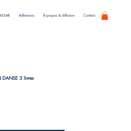
KASSAR
Adhésions
À propos & diffusion
Contact
DANSE 3 livres
Prix
€
promotionnel