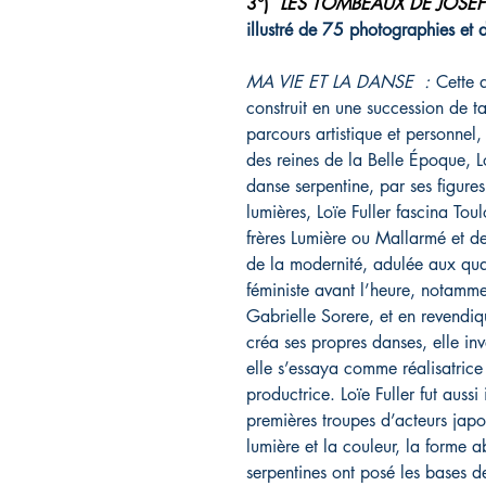
3°)
LES TOMBEAUX DE JOSEF
illustré de 75 photographies et d
MA VIE ET LA DANSE :
Cette a
construit en une succession de t
parcours artistique et personnel,
des reines de la Belle Époque, L
danse serpentine, par ses figures
lumières, Loïe Fuller fascina Tou
frères Lumière ou Mallarmé et dev
de la modernité, adulée aux qua
féministe avant l’heure, notamme
Gabrielle Sorere, et en revendiqu
créa ses propres danses, elle in
elle s’essaya comme réalisatrice
productrice.
Loïe Fuller
fut
aussi
i
premières troupes d’acteurs japon
lumière et la couleur, la forme a
serpentines ont posé les bases de