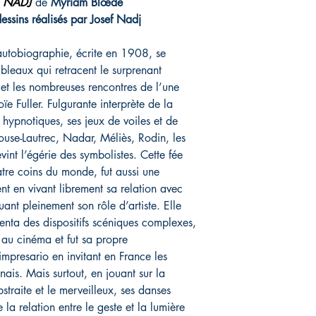
 NADJ
de
Myriam Blœdé
essins réalisés par Josef Nadj
utobiographie, écrite en 1908, se
ableaux qui retracent le surprenant
 et les nombreuses rencontres de l’une
oïe Fuller.
Fulgurante interprète de la
 hypnotiques, ses jeux de voiles et de
louse-Lautrec, Nadar, Méliès, Rodin, les
int l’égérie des symbolistes. Cette fée
tre coins du monde, fut aussi une
nt en vivant librement sa relation avec
ant pleinement son rôle d’artiste. Elle
venta des dispositifs scéniques complexes,
 au cinéma et fut sa propre
mpresario en invitant en France les
ais. Mais surtout, en jouant sur la
bstraite et le merveilleux, ses danses
 la relation entre le geste et la lumière