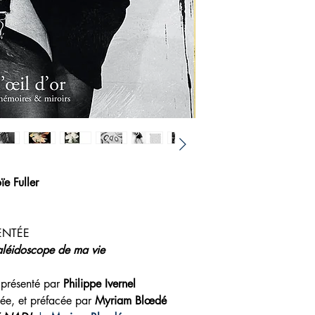
ïe Fuller
ENTÉE
léidoscope de ma vie
t présenté par
Philippe Ivernel
ée, et préfacée par
Myriam Blœdé