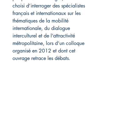
choisi d’interroger des spécialistes
français et internationaux sur les
thématiques de la mobilité
internationale, du dialogue
interculturel et de l’attractivité
métropolitaine, lors d’un colloque
organisé en 2012 et dont cet
ouvrage retrace les débats.
Cet ouvrage réunit les contributions
de Carine Camby, François
Neuville, Marc Crépon, Stéphan
Vincent-Lancrin, Beverley
Margaria, Jérôme Goze, Louise
Béliveau, Ludovic Legris, Joong-
Seek Lee, Dzovinar Kevonian,
Anne-Catherine Wagner, Jean-
François Ricci, Wilma Van