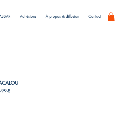
KASSAR
Adhésions
À propos & diffusion
Contact
HACALOU
-99-8