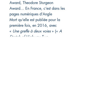
Award, Theodore Sturgeon
Award… En France, c’est dans les
pages numériques d’Angle
Mort qu’elle est publiée pour la
première fois, en 2016, avec
«
Une greffe à deux voies
» («
A
Stretch of Highway Two
Lanes Wide
»). La revue
Bifrost
présente en 2022 sa nouvelle
«
Deux vérités, un mensonge
» ( «
Two Truths and a Lie
»
– récompensée par les Hugo et
Nebula Awards)
15 € / 20 CHF /110 p., 13x21
cm
ISBN : 9782490437474
Mots clefs : science-fiction,