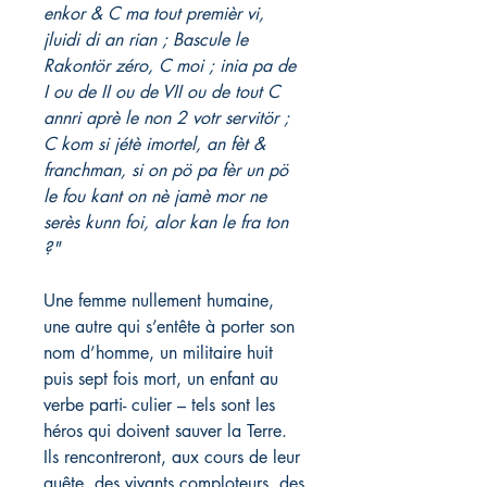
enkor & C ma tout premièr vi,
jluidi di an rian ; Bascule le
Rakontör zéro, C moi ; inia pa de
I ou de II ou de VII ou de tout C
annri aprè le non 2 votr servitör ;
C kom si jétè imortel, an fèt &
franchman, si on pö pa fèr un pö
le fou kant on nè jamè mor ne
serès kunn foi, alor kan le fra ton
?"
Une femme nullement humaine,
une autre qui s’entête à porter son
nom d’homme, un militaire huit
puis sept fois mort, un enfant au
verbe parti- culier – tels sont les
héros qui doivent sauver la Terre.
Ils rencontreront, aux cours de leur
quête, des vivants comploteurs, des