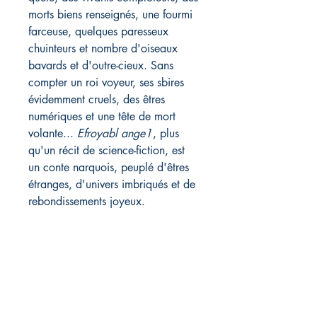
morts biens renseignés, une fourmi
farceuse, quelques paresseux
chuinteurs et nombre d'oiseaux
bavards et d'outre-cieux. Sans
compter un roi voyeur, ses sbires
évidemment cruels, des êtres
numériques et une tête de mort
volante...
Efroyabl ange1
, plus
qu'un récit de science-fiction, est
un conte narquois, peuplé d'êtres
étranges, d'univers imbriqués et de
rebondissements joyeux.
Une lecture d'un extrait des
passage de Bascule (qui ne parle
qu'en phonétique) opérée par
Lyn
Thibault
à la librairie
Charybde
ici
.