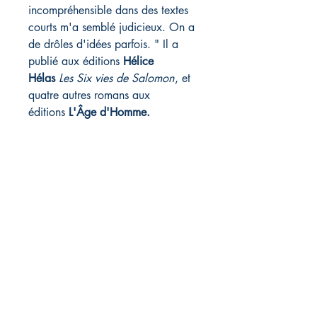
incompréhensible dans des textes
courts m'a semblé judicieux. On a
de drôles d'idées parfois. " Il a
publié aux éditions
Hélice
Hélas
Les Six vies de Salomon
, et
quatre autres romans aux
éditions
L'Âge d'Homme.
20 € / 24 CHF /168 p., 13x21
cm
ISBN : 9782490437528
POUR LES COMMANDES EN
SUISSE : notre interface n'accepte
pour l'instant que les paiements en
euros sur la base du prix
euros+frais de port. Ainsi, si vous
commandez le livre sur site pour
une livraison en Suisse, cela vous
sera facturé 33 euros, soit 30