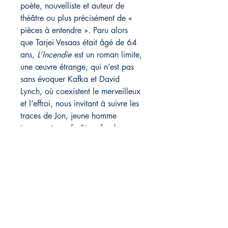
poète, nouvelliste et auteur de
théâtre ou plus précisément de «
pièces à entendre ». Paru alors
que Tarjei Vesaas était âgé de 64
ans,
L’Incendie
est un roman limite,
une œuvre étrange, qui n’est pas
sans évoquer Kafka et David
Lynch, où coexistent le merveilleux
et l’effroi, nous invitant à suivre les
traces de Jon, jeune homme
traversant une forêt profonde,
hantée, mêlée de marécages, et
qui va croiser toute une humanité
des plus désarmantes.
2022
248 p., 13 x 20 cm
20 euros / 24 CHF
ISBN : 9782490437177