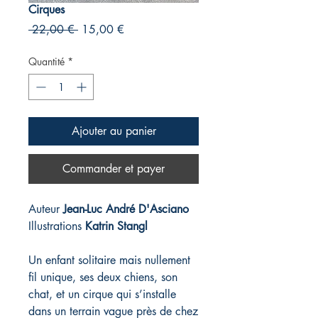
Cirques
Prix
Prix
 22,00 € 
15,00 €
original
promotionnel
Quantité
*
Ajouter au panier
Commander et payer
Auteur
Jean-Luc André D'Asciano
Illustrations
Katrin Stangl
Un enfant solitaire mais nullement
fil unique, ses deux chiens, son
chat, et un cirque qui s’installe
dans un terrain vague près de chez