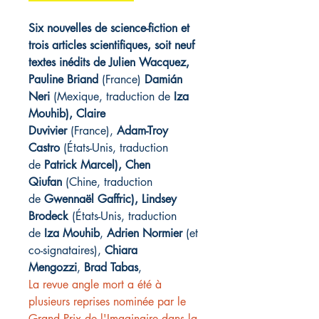
Six nouvelles de science-fiction et
trois articles scientifiques, soit neuf
textes inédits de Julien Wacquez,
Pauline Briand
(France)
Damián
Neri
(Mexique, traduction de
Iza
Mouhib), Claire
Duvivier
(France),
Adam-Troy
Castro
(États-Unis, traduction
de
Patrick Marcel), Chen
Qiufan
(Chine, traduction
de
Gwennaël Gaffric),
Lindsey
Brodeck
(États-Unis, traduction
de
Iza Mouhib
,
Adrien Normier
(et
co-signataires),
Chiara
Mengozzi
,
Brad Tabas
,
La revue angle mort a été à
plusieurs reprises nominée par le
Grand Prix de l'Imaginaire dans la