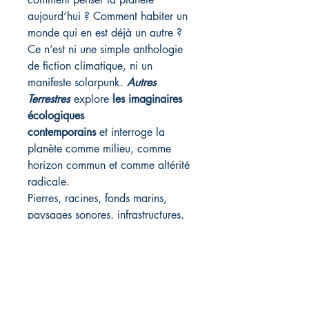
aujourd’hui ? Comment habiter un
monde qui en est déjà un autre ?
Ce n’est ni une simple anthologie
de fiction climatique, ni un
manifeste solarpunk.
Autres
Terrestres
explore
les imaginaires
écologiques
contemporains
et interroge la
planète comme milieu, comme
horizon commun et comme altérité
radicale.
Pierres, racines, fonds marins,
paysages sonores, infrastructures,
formes de vie extraterrestres : les
textes réunis ici explorent
différentes manières d’entrer en
relation avec une planète si vaste,
si complexe, qu’elle excède nos