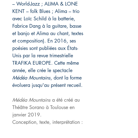
– World-Jazz ; ALIMA & LONE
KENT – folk Blues ; Alima – trio
avec Loïc Schild à la batterie,
Fabrice Dang à la guitare, basse
et banjo et Alima au chant, textes
et composition). En 2016, ses
poésies sont publiées aux États-
Unis par la revue trimestrielle
TRAFIKA EUROPE. Cette même
année, elle crée le spectacle
Médéa Mountains
, dont la forme
évoluera jusqu'au présent recueil.
Médéa Mountains
a été créé au
Théâtre Sorano à Toulouse en
janvier 2019.
Conception, texte, interprétation :
Alima Hamel. Scénographie, mise
en scène : Aurélien Bory.