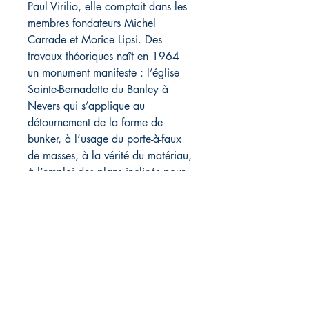
Paul Virilio, elle comptait dans les
membres fondateurs Michel
Carrade et Morice Lipsi. Des
travaux théoriques naît en 1964
un monument manifeste : l’église
Sainte-Bernadette du Banley à
Nevers qui s’applique au
détournement de la forme de
bunker, à l’usage du porte-à-faux
de masses, à la vérité du matériau,
à l’emploi des plans inclinés pour
vivre. Neuf numéros de la revue
Architecture Principe parviennent
au grand public. Après 1964,
l’architecture de Claude Parent se
concentre sur une « mise en
dynamique de la forme » et sur la
« fracture du monolithe », traduite
par la réalisation de grands