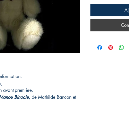
Aj
Com
’information,
ts,
n avant-première.
Manou Binocle
, de Mathilde Bancon et