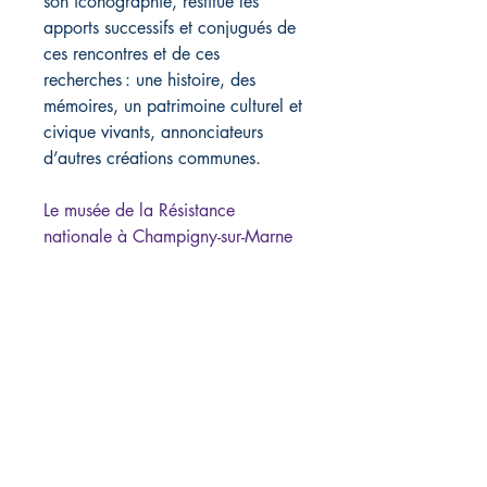
son iconographie, restitue les
apports successifs et conjugués de
ces rencontres et de ces
recherches : une histoire, des
mémoires, un patrimoine culturel et
civique vivants, annonciateurs
d’autres créations communes.
Le musée de la Résistance
nationale à Champigny-sur-Marne
gère, conserve, enrichit et valorise
une collection exceptionnelle de
plus de 500 000 pièces sur la
résistance intérieure française.
Cette collection dévolue au Centre
historique des Archives nationales
est sous tutelle de la direction des
musée de France et de la direction
des Archives de France ; sous